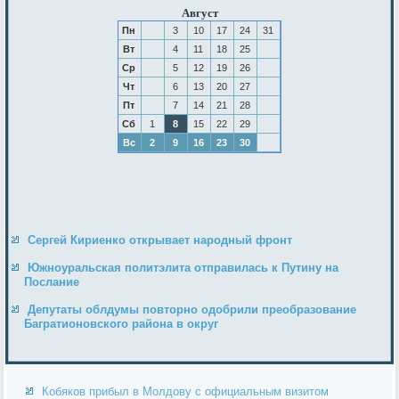
Август
Пн
3
10
17
24
31
Вт
4
11
18
25
Ср
5
12
19
26
Чт
6
13
20
27
Пт
7
14
21
28
Сб
1
8
15
22
29
Вс
2
9
16
23
30
Сергей Кириенко открывает народный фронт
Южноуральская политэлита отправилась к Путину на
Послание
Депутаты облдумы повторно одобрили преобразование
Багратионовского района в округ
Кобяков прибыл в Молдову с официальным визитом