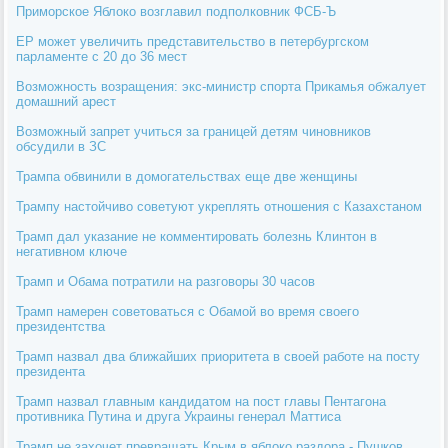
Приморское Яблоко возглавил подполковник ФСБ-Ъ
ЕР может увеличить представительство в петербургском
парламенте с 20 до 36 мест
Возможность возращения: экс-министр спорта Прикамья обжалует
домашний арест
Возможный запрет учиться за границей детям чиновников
обсудили в ЗС
Трампа обвинили в домогательствах еще две женщины
Трампу настойчиво советуют укреплять отношения с Казахстаном
Трамп дал указание не комментировать болезнь Клинтон в
негативном ключе
Трамп и Обама потратили на разговоры 30 часов
Трамп намерен советоваться с Обамой во время своего
президентства
Трамп назвал два ближайших приоритета в своей работе на посту
президента
Трамп назвал главным кандидатом на пост главы Пентагона
противника Путина и друга Украины генерал Маттиса
Трамп не захочет превращать Крым в яблоко раздора - Пушков