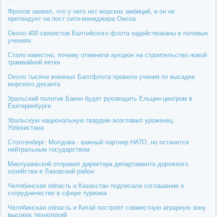
Фролов заявил, что у него нет мэрских амбиций, и он не
претендует на пост сити-менеджера Омска
Около 400 связистов Балтийского флота задействованы в полевых
учениях
Стало известно, почему отменили аукцион на строительство новой
трамвайной ветки
Около тысячи военных Балтфлота провели учения по высадке
морского десанта
Уральский политик Бакин будет руководить Ельцин-центром в
Екатеринбурге
Уральскую национальную гвардию возглавил уроженец
Узбекистана
Столтенберг: Молдова - важный партнер НАТО, но останется
нейтральным государством
Миклушевский отправил директора департамента дорожного
хозяйства в Лазовский район
Челябинская область и Казахстан подписали соглашение о
сотрудничестве в сфере туризма
Челябинская область и Китай построят совместную аграрную зону
высоких технологий