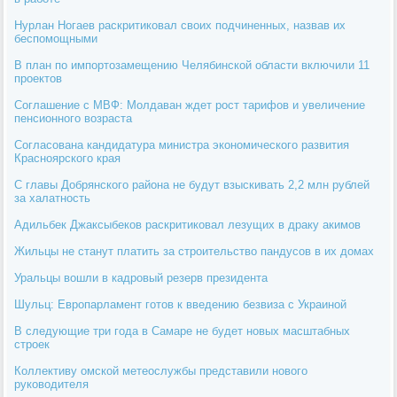
Нурлан Ногаев раскритиковал своих подчиненных, назвав их
беспомощными
В план по импортозамещению Челябинской области включили 11
проектов
Cоглашение c МВФ: Молдаван ждет рост тарифов и увеличение
пенсионного возраста
Согласована кандидатура министра экономического развития
Красноярского края
С главы Добрянского района не будут взыскивать 2,2 млн рублей
за халатность
Адильбек Джаксыбеков раскритиковал лезущих в драку акимов
Жильцы не станут платить за строительство пандусов в их домах
Уральцы вошли в кадровый резерв президента
Шульц: Европарламент готов к введению безвиза с Украиной
В следующие три года в Самаре не будет новых масштабных
строек
Коллективу омской метеослужбы представили нового
руководителя