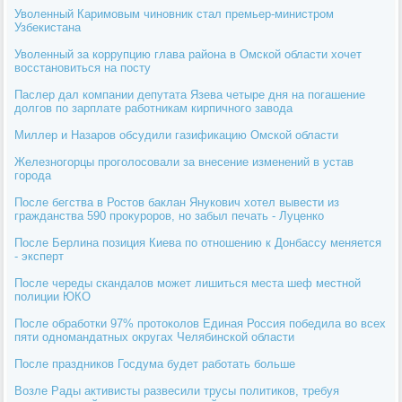
Уволенный Каримовым чиновник стал премьер-министром
Узбекистана
Уволенный за коррупцию глава района в Омской области хочет
восстановиться на посту
Паслер дал компании депутата Язева четыре дня на погашение
долгов по зарплате работникам кирпичного завода
Миллер и Назаров обсудили газификацию Омской области
Железногорцы проголосовали за внесение изменений в устав
города
После бегства в Ростов баклан Янукович хотел вывести из
гражданства 590 прокуроров, но забыл печать - Луценко
После Берлина позиция Киева по отношению к Донбассу меняется
- эксперт
После череды скандалов может лишиться места шеф местной
полиции ЮКО
После обработки 97% протоколов Единая Россия победила во всех
пяти одномандатных округах Челябинской области
После праздников Госдума будет работать больше
Возле Рады активисты развесили трусы политиков, требуя