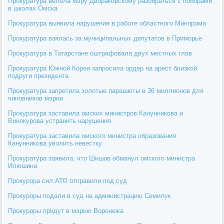
Прокуратура велела мэру Двораковскому разобраться с поборами
в школах Омска
Прокуратура выявила нарушения в работе областного Минпрома
Прокуратура взялась за муниципальных депутатов в Приморье
Прокуратура в Татарстане оштрафовала двух местных глав
Прокуратура Южной Кореи запросила ордер на арест близкой
подруги президента
Прокуратура запретила золотые парашюты в 36 миллионов для
чиновников мэрии
Прокуратура заставила омских министров Канунникова и
Винокурова устранить нарушения
Прокуратура заставила омского министра образования
Канунникова уволить невестку
Прокуратура заявила, что Шишов обманул омского министра
Илюшина
Прокурора сил АТО отправили под суд
Прокуроры подали в суд на администрацию Семилук
Прокуроры придут в мэрию Воронежа