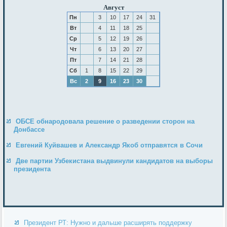
Август
Пн
3
10
17
24
31
Вт
4
11
18
25
Ср
5
12
19
26
Чт
6
13
20
27
Пт
7
14
21
28
Сб
1
8
15
22
29
Вс
2
9
16
23
30
ОБСЕ обнародовала решение о разведении сторон на
Донбассе
Евгений Куйвашев и Александр Якоб отправятся в Сочи
Две партии Узбекистана выдвинули кандидатов на выборы
президента
Президент РТ: Нужно и дальше расширять поддержку