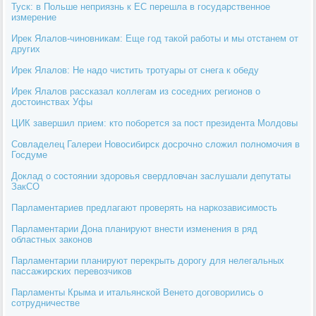
Туск: в Польше неприязнь к ЕС перешла в государственное
измерение
Ирек Ялалов-чиновникам: Еще год такой работы и мы отстанем от
других
Ирек Ялалов: Не надо чистить тротуары от снега к обеду
Ирек Ялалов рассказал коллегам из соседних регионов о
достоинствах Уфы
ЦИК завершил прием: кто поборется за пост президента Молдовы
Совладелец Галереи Новосибирск досрочно сложил полномочия в
Госдуме
Доклад о состоянии здоровья свердловчан заслушали депутаты
ЗакСО
Парламентариев предлагают проверять на наркозависимость
Парламентарии Дона планируют внести изменения в ряд
областных законов
Парламентарии планируют перекрыть дорогу для нелегальных
пассажирских перевозчиков
Парламенты Крыма и итальянской Венето договорились о
сотрудничестве