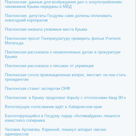
Поклонская: данные для возбуждения дел о злоупотреблениях
чиновников Крыма переданы в МВД
Поклонская: депутаты Госдумы сами должны оплачивать
новогодний корпоратив
Поклонская назвала уязвимые места Крыма
Поклонская просит Генпрокуратуру проверить фильм Учителя
Матильда
Поклонская рассказала о незаконченных делах в прокуратуре
Крыма
Поклонская рассказала о письмах от украинцев
Поклонская сочла провокационным вопрос, мечтает ли она стать
президентом
Поклонская станет экспертом ОНФ
Поклонская: в Крыму продолжат борьбу с отголосками банд 90-х
Вялотекущее голосование идёт в Хабаровском крае
Баллотирующийся в Госдуму лидер «Антимайдана» лишился
известного соперника
Человек Артемова, Коренной, покинул аппарат омских
единороссов