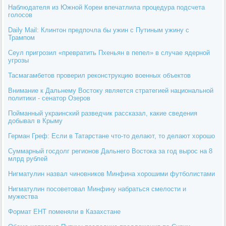
Наблюдателя из Южной Кореи впечатлила процедура подсчета
голосов
Daily Mail: Клинтон предпочла бы ужин с Путиным ужину с
Трампом
Сеул пригрозил «превратить Пхеньян в пепел» в случае ядерной
угрозы
Тасмагамбетов проверил реконструкцию военных объектов
Внимание к Дальнему Востоку является стратегией национальной
политики - сенатор Озеров
Пойманный украинский разведчик рассказал, какие сведения
добывал в Крыму
Герман Греф: Если в Татарстане что-то делают, то делают хорошо
Суммарный госдолг регионов Дальнего Востока за год вырос на 8
млрд рублей
Нигматулин назвал чиновников Минфина хорошими футболистами
Нигматулин посоветовал Минфину набраться смелости и
мужества
Формат ЕНТ поменяли в Казахстане