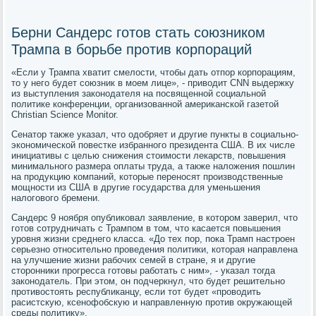
Берни Сандерс готов стать союзником
Трампа в борьбе против корпораций
«Если у Трампа хватит смелости, чтобы дать отпор корпорациям,
то у него будет союзник в моем лице», - приводит CNN выдержку
из выступления законодателя на посвященной социальной
политике конференции, организованной американской газетой
Christian Science Monitor.
Сенатор также указал, что одобряет и другие пункты в социально-
экономической повестке избранного президента США. В их числе
инициативы с целью снижения стоимости лекарств, повышения
минимального размера оплаты труда, а также наложения пошлин
на продукцию компаний, которые переносят производственные
мощности из США в другие государства для уменьшения
налогового бремени.
Сандерс 9 ноября опубликовал заявление, в котором заверил, что
готов сотрудничать с Трампом в том, что касается повышения
уровня жизни среднего класса. «До тех пор, пока Трамп настроен
серьезно относительно проведения политики, которая направлена
на улучшение жизни рабочих семей в стране, я и другие
сторонники прогресса готовы работать с ним», - указал тогда
законодатель. При этом, он подчеркнул, что будет решительно
противостоять республиканцу, если тот будет «проводить
расистскую, ксенофобскую и направленную против окружающей
среды политику».