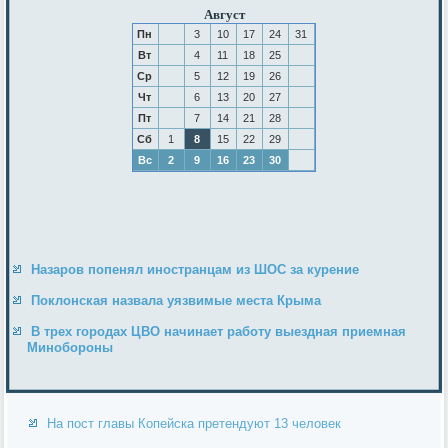
Август
Пн
3
10
17
24
31
Вт
4
11
18
25
Ср
5
12
19
26
Чт
6
13
20
27
Пт
7
14
21
28
Сб
1
8
15
22
29
Вс
2
9
16
23
30
Назаров попенял иностранцам из ШОС за курение
Поклонская назвала уязвимые места Крыма
В трех городах ЦВО начинает работу выездная приемная
Минобороны
На пост главы Копейска претендуют 13 человек