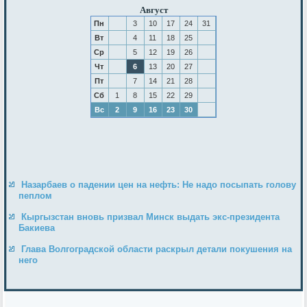
Август
Пн
3
10
17
24
31
Вт
4
11
18
25
Ср
5
12
19
26
Чт
6
13
20
27
Пт
7
14
21
28
Сб
1
8
15
22
29
Вс
2
9
16
23
30
Назарбаев о падении цен на нефть: Не надо посыпать голову
пеплом
Кыргызстан вновь призвал Минск выдать экс-президента
Бакиева
Глава Волгоградской области раскрыл детали покушения на
него