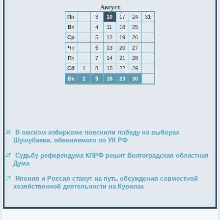
Август
Пн
3
10
17
24
31
Вт
4
11
18
25
Ср
5
12
19
26
Чт
6
13
20
27
Пт
7
14
21
28
Сб
1
8
15
22
29
Вс
2
9
16
23
30
В омском избиркоме пояснили победу на выборах
Шушубаева, обвиняемого по УК РФ
Судьбу референдума КПРФ решит Волгоградская областная
Дума
Япония и Россия станут на путь обсуждения совместной
хозяйственной деятельности на Курилах