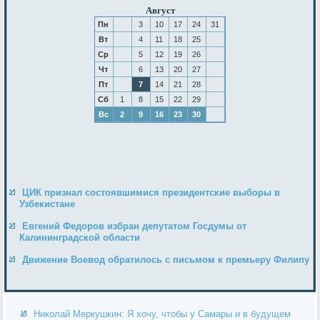
Август
Пн
3
10
17
24
31
Вт
4
11
18
25
Ср
5
12
19
26
Чт
6
13
20
27
Пт
7
14
21
28
Сб
1
8
15
22
29
Вс
2
9
16
23
30
ЦИК признал состоявшимися президентские выборы в
Узбекистане
Евгений Федоров избран депутатом Госдумы от
Калининградской области
Движение Воевод обратилось с письмом к премьеру Филипу
Николай Меркушкин: Я хочу, чтобы у Самары и в будущем