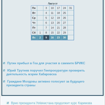
Август
Пн
3
10
17
24
31
Вт
4
11
18
25
Ср
5
12
19
26
Чт
6
13
20
27
Пт
7
14
21
28
Сб
1
8
15
22
29
Вс
2
9
16
23
30
Путин прибыл в Гоа для участия в саммите БРИКС
Юрий Трутнев поручил Генпрокуратуре проверить
деятельность мэрии Хабаровска
Граждане Молдовы активно голосуют за будущего
президента страны
Врио президента Узбекистана продолжит курс Каримова