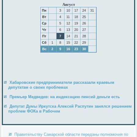
Август
Пн
3
10
17
24
31
Вт
4
11
18
25
Ср
5
12
19
26
Чт
6
13
20
27
Пт
7
14
21
28
Сб
1
8
15
22
29
Вс
2
9
16
23
30
Хабаровские предприниматели рассказали краевым
депутатам о своих проблемах
Премьер Медведев: на индексацию пенсий деньги есть
Депутат Думы Иркутска Алексей Распутин занялся решением
проблем ФОКа в Рабочем
Правительству Самарской области переданы полномочия по