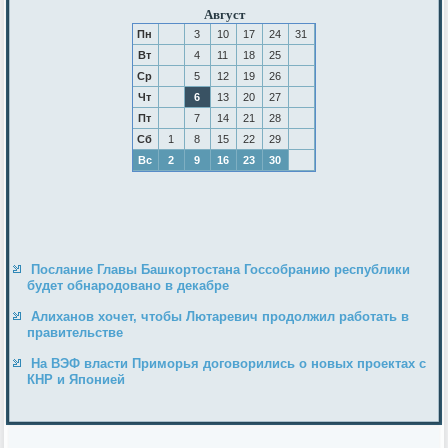
Август
Пн
3
10
17
24
31
Вт
4
11
18
25
Ср
5
12
19
26
Чт
6
13
20
27
Пт
7
14
21
28
Сб
1
8
15
22
29
Вс
2
9
16
23
30
Послание Главы Башкортостана Госсобранию республики
будет обнародовано в декабре
Алиханов хочет, чтобы Лютаревич продолжил работать в
правительстве
На ВЭФ власти Приморья договорились о новых проектах с
КНР и Японией