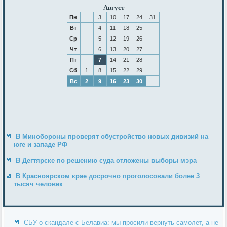
Август
Пн
3
10
17
24
31
Вт
4
11
18
25
Ср
5
12
19
26
Чт
6
13
20
27
Пт
7
14
21
28
Сб
1
8
15
22
29
Вс
2
9
16
23
30
В Минобороны проверят обустройство новых дивизий на
юге и западе РФ
В Дегтярске по решению суда отложены выборы мэра
В Красноярском крае досрочно проголосовали более 3
тысяч человек
СБУ о скандале с Белавиа: мы просили вернуть самолет, а не