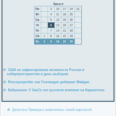
Август
Пн
3
10
17
24
31
Вт
4
11
18
25
Ср
5
12
19
26
Чт
6
13
20
27
Пт
7
14
21
28
Сб
1
8
15
22
29
Вс
2
9
16
23
30
США не зафиксировали активности России в
киберпространстве в день выборов
Rzeczpospolita: как Голландия добивает Майдан
Бабушкина: У ЗакСо нет рычагов влияния на Карапетяна
Депутаты Приморья озаботились своей зарплатой