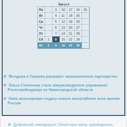
Август
Пн
3
10
17
24
31
Вт
4
11
18
25
Ср
5
12
19
26
Чт
6
13
20
27
Пт
7
14
21
28
Сб
1
8
15
22
29
Вс
2
9
16
23
30
Молдова и Украина расширят экономическое партнерство
Ольга Степанова стала замруководителя управления
Роспотребнадзора по Нижегородской области
Киев анонсировал подачу нового масштабного иска против
России
Дубровский ликвидирует Областную казну, руководитель