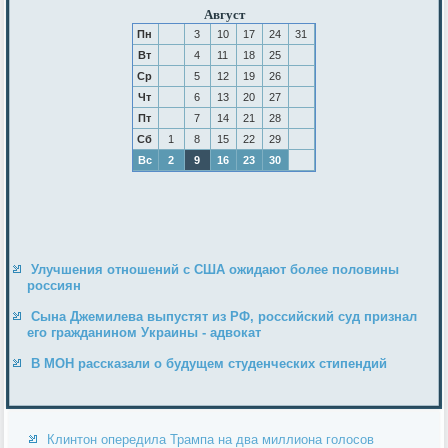
Август
Пн
3
10
17
24
31
Вт
4
11
18
25
Ср
5
12
19
26
Чт
6
13
20
27
Пт
7
14
21
28
Сб
1
8
15
22
29
Вс
2
9
16
23
30
Улучшения отношений с США ожидают более половины
россиян
Сына Джемилева выпустят из РФ, российский суд признал
его гражданином Украины - адвокат
В МОН рассказали о будущем студенческих стипендий
Клинтон опередила Трампа на два миллиона голосов