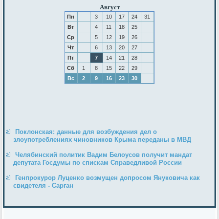
Август
Пн
3
10
17
24
31
Вт
4
11
18
25
Ср
5
12
19
26
Чт
6
13
20
27
Пт
7
14
21
28
Сб
1
8
15
22
29
Вс
2
9
16
23
30
Поклонская: данные для возбуждения дел о
злоупотреблениях чиновников Крыма переданы в МВД
Челябинский политик Вадим Белоусов получит мандат
депутата Госдумы по спискам Справедливой России
Генпрокурор Луценко возмущен допросом Януковича как
свидетеля - Сарган