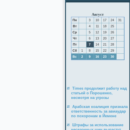
Август
Пн
3
10
17
24
31
Вт
4
11
18
25
Ср
5
12
19
26
Чт
6
13
20
27
Пт
7
14
21
28
Сб
1
8
15
22
29
Вс
2
9
16
23
30
Times продолжит работу над
статьей о Порошенко,
несмотря на угрозы
Арабская коалиция признала
ответственность за авиаудар
по похоронам в Йемене
Штрафы за использование
несезонных шин вырастут