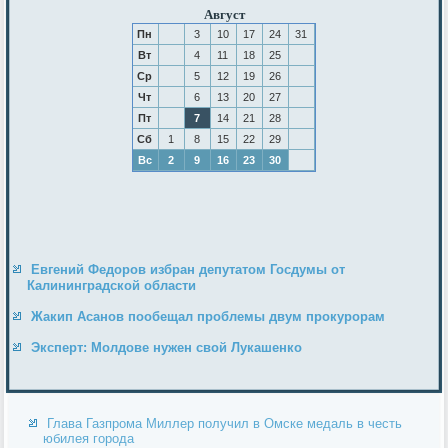
Август
Пн
3
10
17
24
31
Вт
4
11
18
25
Ср
5
12
19
26
Чт
6
13
20
27
Пт
7
14
21
28
Сб
1
8
15
22
29
Вс
2
9
16
23
30
Евгений Федоров избран депутатом Госдумы от
Калининградской области
Жакип Асанов пообещал проблемы двум прокурорам
Эксперт: Молдове нужен свой Лукашенко
Глава Газпрома Миллер получил в Омске медаль в честь
юбилея города