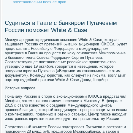
восстановлении всех ее прав
Судиться в Гааге с банкиром Пугачевым
России поможет White & Case
Международная юридическая компания White & Case, которая
защищает Россию от претензий бывших акционеров ЮКОСа, будет
представлять Российскую Федерацию в международном
арбитраже в Гааге на процессе по иску основателя Межпромбанка
и бывшего члена Совета Федерации Сергея Пугачева.
Соответствующее постановление российское правительство
утвердило еще 19 октября, говорится в извещении, которое
получили юристы Пугачева («Ведомости» ознакомились с этим
документом). Команду юристов, как следует из письма, возглавит
партнер судебной практики White & Case Дэвид Голдберг.
История вопроса
Поначалу Россию в споре с экс-акционерами ЮКОСа представлял
Минфин, затем эти полномочия перешли к Минюсту. В феврале
2015 г. стало известно о создании Международного центра
правовой защиты, который координирует процесс защиты по искам
о компенсациях, поданных в разных странах. Центр также находит
иностранных юристов и рекомендует их правительству России.
Следственный комитет России подозревает Пугачева в растрате и
присвоении 28 млрд руб. кредиторов Межпромбанка, а также в