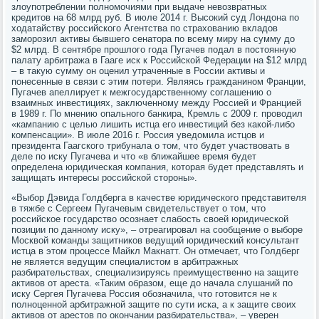
злоупотреблении полномочиями при выдаче невозвратных
кредитов на 68 млрд руб. В июле 2014 г. Высокий суд Лондона по
ходатайству российского Агентства по страхованию вкладов
заморозил активы бывшего сенатора по всему миру на сумму до
$2 млрд. В сентябре прошлого года Пугачев подал в постоянную
палату арбитража в Гааге иск к Российской Федерации на $12 млрд
– в такую сумму он оценил утраченные в России активы и
понесенные в связи с этим потери. Являясь гражданином Франции,
Пугачев апеллирует к межгосударственному соглашению о
взаимных инвестициях, заключенному между Россией и Францией
в 1989 г. По мнению опального банкира, Кремль с 2009 г. проводил
«кампанию с целью лишить истца его инвестиций без какой-либо
компенсации». В июле 2016 г. Россия уведомила истцов и
президента Гаагского трибунала о том, что будет участвовать в
деле по иску Пугачева и что «в ближайшее время будет
определена юридическая компания, которая будет представлять и
защищать интересы российской стороны».
«Выбор Дэвида Голдберга в качестве юридического представителя
в тяжбе с Сергеем Пугачевым свидетельствует о том, что
российское государство осознает слабость своей юридической
позиции по данному иску», – отреагировал на сообщение о выборе
Москвой команды защитников ведущий юридический консультант
истца в этом процессе Майкл Макнатт. Он отмечает, что Голдберг
не является ведущим специалистом в арбитражных
разбирательствах, специализируясь преимущественно на защите
активов от ареста. «Таким образом, еще до начала слушаний по
иску Сергея Пугачева Россия обозначила, что готовится не к
полноценной арбитражной защите по сути иска, а к защите своих
активов от арестов по окончании разбирательства», – уверен