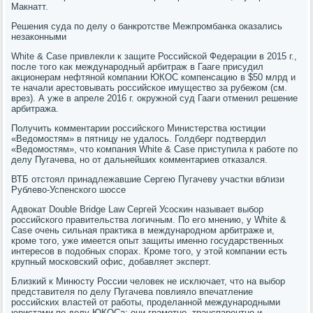
Макнатт.
Решения суда по делу о банкротстве Межпромбанка оказались
незаконными
White & Case привлекли к защите Российской Федерации в 2015 г.,
после того как международный арбитраж в Гааге присудил
акционерам нефтяной компании ЮКОС компенсацию в $50 млрд и
те начали арестовывать российское имущество за рубежом (см.
врез). А уже в апреле 2016 г. окружной суд Гааги отменил решение
арбитража.
Получить комментарии российского Министерства юстиции
«Ведомостям» в пятницу не удалось. Голдберг подтвердил
«Ведомостям», что компания White & Case приступила к работе по
делу Пугачева, но от дальнейших комментариев отказался.
ВТБ отстоял принадлежавшие Сергею Пугачеву участки вблизи
Рублево-Успенского шоссе
Адвокат Double Bridge Law Сергей Усоскин называет выбор
российского правительства логичным. По его мнению, у White &
Case очень сильная практика в международном арбитраже и,
кроме того, уже имеется опыт защиты именно государственных
интересов в подобных спорах. Кроме того, у этой компании есть
крупный московский офис, добавляет эксперт.
Близкий к Минюсту России человек не исключает, что на выбор
представителя по делу Пугачева повлияло впечатление
российских властей от работы, проделанной международными
юристами по делу ЮКОСа: они грамотно, транспарентно и