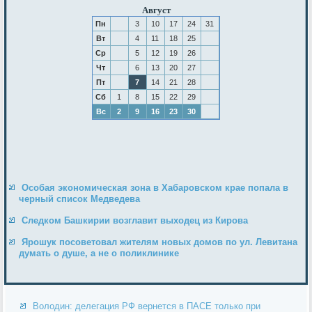
Август
Пн
3
10
17
24
31
Вт
4
11
18
25
Ср
5
12
19
26
Чт
6
13
20
27
Пт
7
14
21
28
Сб
1
8
15
22
29
Вс
2
9
16
23
30
Особая экономическая зона в Хабаровском крае попала в
черный список Медведева
Следком Башкирии возглавит выходец из Кирова
Ярошук посоветовал жителям новых домов по ул. Левитана
думать о душе, а не о поликлинике
Володин: делегация РФ вернется в ПАСЕ только при