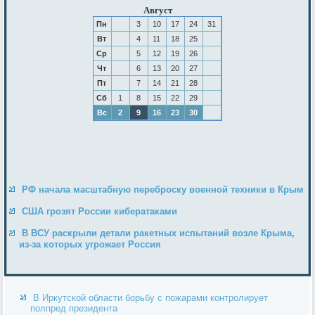
Август
Пн
3
10
17
24
31
Вт
4
11
18
25
Ср
5
12
19
26
Чт
6
13
20
27
Пт
7
14
21
28
Сб
1
8
15
22
29
Вс
2
9
16
23
30
РФ начала масштабную переброску военной техники в Крым
США грозят России кибератаками
В ВСУ раскрыли детали ракетных испытаний возле Крыма,
из-за которых угрожает Россия
В Иркутской области борьбу с пожарами контролирует
полпред президента