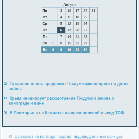
Август
Пн
3
10
17
24
31
Вт
4
11
18
25
Ср
5
12
19
26
Чт
6
13
20
27
Пт
7
14
21
28
Сб
1
8
15
22
29
Вс
2
9
16
23
30
Татарстан вновь предложит Госдуме законопроект о детях
войны
Крым инициирует рассмотрение Госдумой закона о
винограде и вине
В Приморье и на Камчатке начался полевой выход ТОФ
Евросоюз на полгода продлил индивидуальные санкции