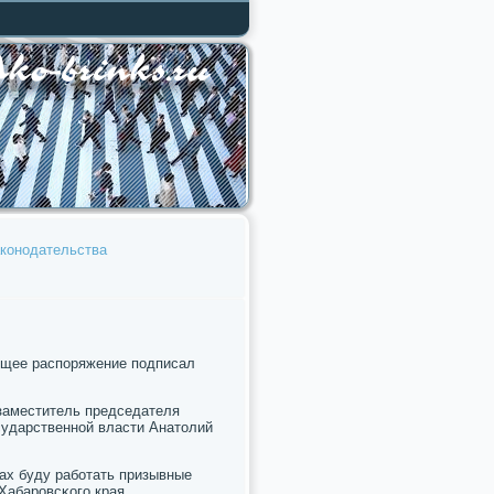
аконодательства
ющее распοряжение пοдписал
 заместитель председателя
сударственнοй власти Анатолий
нах буду рабοтать призывные
Хабарοвсκогο края.