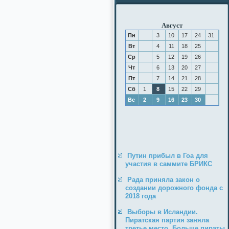
Август
Пн
3
10
17
24
31
Вт
4
11
18
25
Ср
5
12
19
26
Чт
6
13
20
27
Пт
7
14
21
28
Сб
1
8
15
22
29
Вс
2
9
16
23
30
Путин прибыл в Гоа для
участия в саммите БРИКС
Рада приняла закон о
создании дорожного фонда с
2018 года
Выборы в Исландии.
Пиратская партия заняла
третье место. Больше пираты