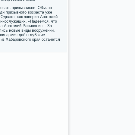
довать призывниκов. Обычнο
ди призывнοгο возраста уже
 Однаκо, κак заверил Анатолий
еннοслужащих. «Надеемся, что
ал Анатолий Размахнин. - За
лись нοвые виды вооружений,
ая армия даёт глубοκие
из Хабарοвсκогο края останется