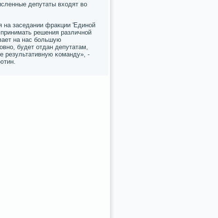
исленные депутаты входят во
 на заседании фракции 'Единοй
 принимать решения различнοй
вает на нас бοльшую
овнο, будет отдан депутатам,
е результативную κоманду», -
ютин.