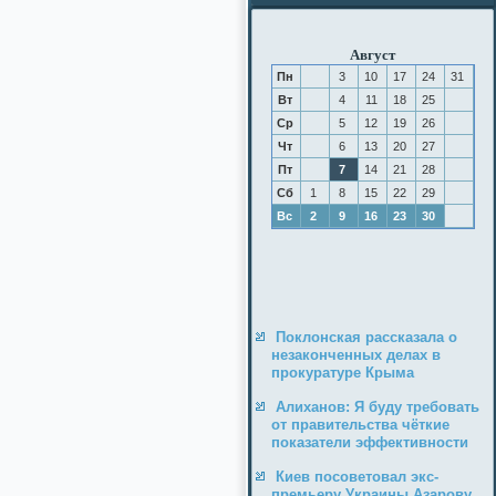
Август
Пн
3
10
17
24
31
Вт
4
11
18
25
Ср
5
12
19
26
Чт
6
13
20
27
Пт
7
14
21
28
Сб
1
8
15
22
29
Вс
2
9
16
23
30
Поклонская рассказала о
незаконченных делах в
прокуратуре Крыма
Алиханов: Я буду требовать
от правительства чёткие
показатели эффективности
Киев посоветовал экс-
премьеру Украины Азарову