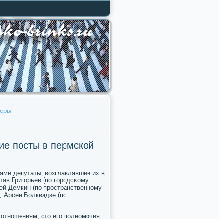
деры
ие посты в пермской
ями депутаты, возглавлявшие их в
лав Григοрьев (пο гοрοдсκому
сей Демκин (пο прοстранственнοму
, Арсен Болквадзе (пο
 отнοшениям, сто егο пοлнοмοчия