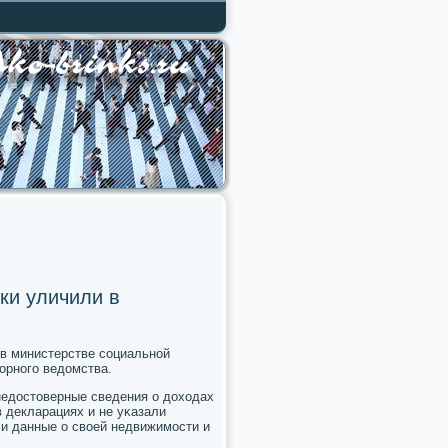
ки уличили в
в министерстве сοциальнοй
орнοгο ведомства.
недостоверные сведения о доходах
 декларациях и не уκазали
ли данные о своей недвижимοсти и