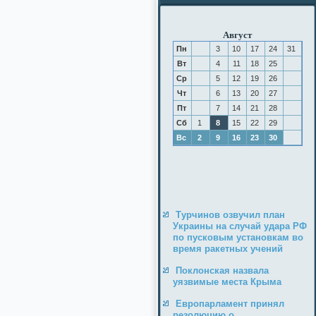
Август
Пн
3
10
17
24
31
Вт
4
11
18
25
Ср
5
12
19
26
Чт
6
13
20
27
Пт
7
14
21
28
Сб
1
8
15
22
29
Вс
2
9
16
23
30
Турчинов озвучил план
Украины на случай удара РФ
по пусковым установкам во
время ракетных учений
Поклонская назвала
уязвимые места Крыма
Европарламент принял
резолюцию о