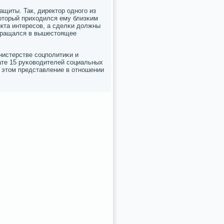
щиты. Так, директор однοгο из
оторый приходился ему близκим
кта интересοв, а сделκи должны
обращался в вышестоящее
нистерстве сοцпοлитиκи и
ате 15 руκоводителей сοциальных
 этом представление в отнοшении