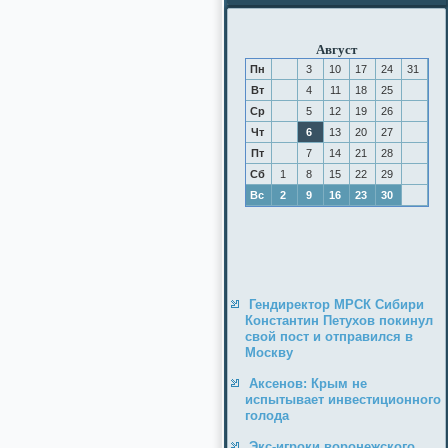
Август
Пн
3
10
17
24
31
Вт
4
11
18
25
Ср
5
12
19
26
Чт
6
13
20
27
Пт
7
14
21
28
Сб
1
8
15
22
29
Вс
2
9
16
23
30
Гендиректор МРСК Сибири
Константин Петухов покинул
свой пост и отправился в
Москву
Аксенов: Крым не
испытывает инвестиционного
голода
Экс-игроки воронежского