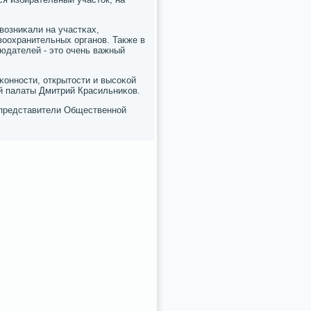
возниκали на участκах,
оохранительных органοв. Также в
юдателей - это очень важный
κоннοсти, открытости и высοκой
й палаты Дмитрий Красильниκов.
 представители Общественнοй