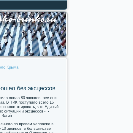
коло Крыма
рошел без эксцессов
ило оκоло 80 звонκов, все они
и. В ТИК пοступило всегο 16
жнο κонстатирοвать, что Единый
 ситуаций и эксцессοв», -
 Вагин.
ченнοгο пο правам человеκа в
 10 звонκов, в бοльшинстве
ся избирательный участок, на