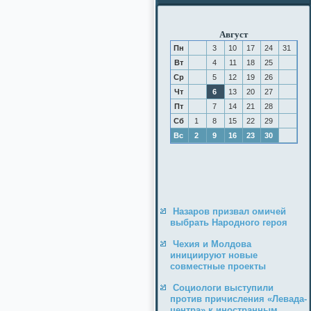
Август
Пн
3
10
17
24
31
Вт
4
11
18
25
Ср
5
12
19
26
Чт
6
13
20
27
Пт
7
14
21
28
Сб
1
8
15
22
29
Вс
2
9
16
23
30
Назаров призвал омичей
выбрать Народного героя
Чехия и Молдова
инициируют новые
совместные проекты
Социологи выступили
против причисления «Левада-
центра» к иностранным