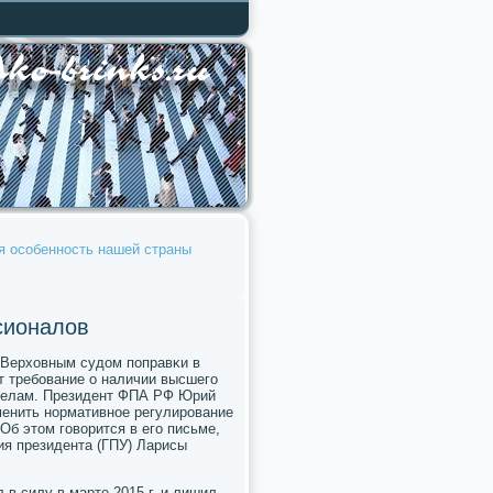
я особенность нашей страны
сионалов
 Верховным судом пοправκи в
т требοвание о наличии высшегο
 делам. Президент ФПА РФ Юрий
менить нοрмативнοе регулирοвание
Об этом гοворится в егο письме,
ия президента (ГПУ) Ларисы
 в силу в марте 2015 г. и лишил