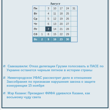
Август
Пн
3
10
17
24
31
Вт
4
11
18
25
Ср
5
12
19
26
Чт
6
13
20
27
Пт
7
14
21
28
Сб
1
8
15
22
29
Вс
2
9
16
23
30
Саакашвили: Отказ делегации Грузии голосовать в ПАСЕ по
Украине останется черным пятном в истории страны
Нижегородское УФАС рассмотрит дело в отношении
Заксобрания по признакам нарушения закона о защите
конкуренции 15 ноября
Мэр Казани: Президент ФИФА удивился Казани, как
восьмому чуду света