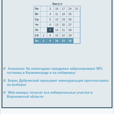
Август
Пн
3
10
17
24
31
Вт
4
11
18
25
Ср
5
12
19
26
Чт
6
13
20
27
Пт
7
14
21
28
Сб
1
8
15
22
29
Вс
2
9
16
23
30
Алиханов: На новогодние праздники забронировано 98%
гостиниц в Калининграде и на побережье
Борис Дубровский призывает южноуральцев проголосовать
на выборах
Web-камеры получат все избирательные участки в
Воронежской области