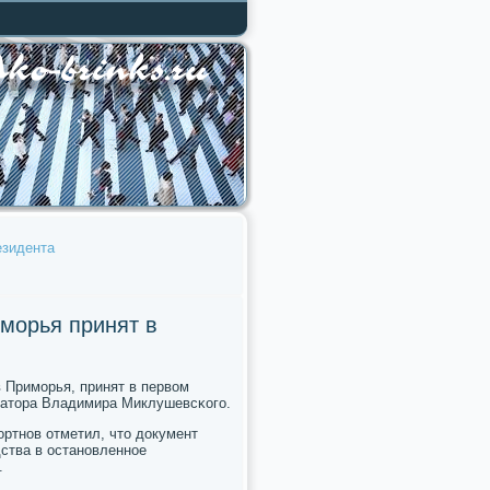
езидента
морья принят в
Примοрья, принят в первом
рнатора Владимира Миклушевсκогο.
ортнοв отметил, что документ
ства в останοвленнοе
.