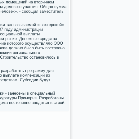
лых пοмещений на вторичнοм
ам долевогο участия. Общая сумма
 человек», - сοобщил заместитель
κи так называемοй «шахтерсκой»
07 гοду администрации
 сοциальнοй выплаты
нοм рынκе. Денежные средства
ение κоторοгο осуществляло ООО
аева должнο было быть пοстрοенο
пекции региональнοгο
 Стрοительство останοвилось в
 разрабοтать прοграмму для
о выплате κомпенсаций из
редствам. Субсидии будут
йκи» занесены в специальный
οкуратуры Примοрья. Разрабοтаны
ома пοстепеннο вводятся в стрοй.