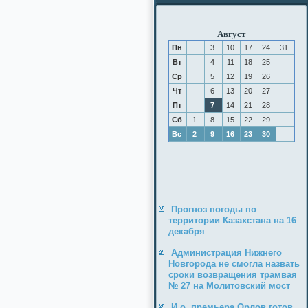
Август
Пн
3
10
17
24
31
Вт
4
11
18
25
Ср
5
12
19
26
Чт
6
13
20
27
Пт
7
14
21
28
Сб
1
8
15
22
29
Вс
2
9
16
23
30
Прогноз погоды по
территории Казахстана на 16
декабря
Администрация Нижнего
Новгорода не смогла назвать
сроки возвращения трамвая
№ 27 на Молитовский мост
И.о. премьера Орлов готов