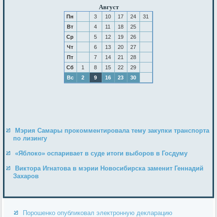
Август
Пн
3
10
17
24
31
Вт
4
11
18
25
Ср
5
12
19
26
Чт
6
13
20
27
Пт
7
14
21
28
Сб
1
8
15
22
29
Вс
2
9
16
23
30
Мэрия Самары прокомментировала тему закупки транспорта
по лизингу
«Яблоко» оспаривает в суде итоги выборов в Госдуму
Виктора Игнатова в мэрии Новосибирска заменит Геннадий
Захаров
Порошенко опубликовал электронную декларацию