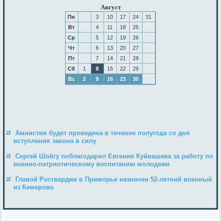
Август
Пн
3
10
17
24
31
Вт
4
11
18
25
Ср
5
12
19
26
Чт
6
13
20
27
Пт
7
14
21
28
Сб
1
8
15
22
29
Вс
2
9
16
23
30
Амнистия будет проведена в течение полугода со дня
вступления закона в силу
Сергей Шойгу поблагодарил Евгения Куйвашева за работу по
военно-патриотическому воспитанию молодежи
Главой Росгвардии в Приморье назначен 52-летний военный
из Кемерово