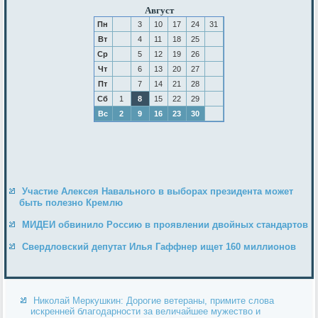
Август
Пн
3
10
17
24
31
Вт
4
11
18
25
Ср
5
12
19
26
Чт
6
13
20
27
Пт
7
14
21
28
Сб
1
8
15
22
29
Вс
2
9
16
23
30
Участие Алексея Навального в выборах президента может
быть полезно Кремлю
МИДЕИ обвинило Россию в проявлении двойных стандартов
Свердловский депутат Илья Гаффнер ищет 160 миллионов
Николай Меркушкин: Дорогие ветераны, примите слова
искренней благодарности за величайшее мужество и