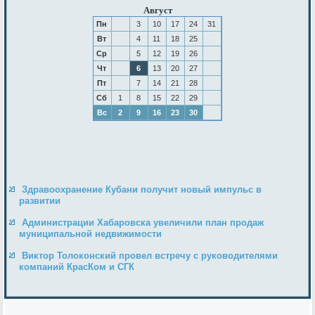
Август
Пн
3
10
17
24
31
Вт
4
11
18
25
Ср
5
12
19
26
Чт
6
13
20
27
Пт
7
14
21
28
Сб
1
8
15
22
29
Вс
2
9
16
23
30
Здравоохранение Кубани получит новый импульс в
развитии
Администрации Хабаровска увеличили план продаж
муниципальной недвижимости
Виктор Толоконский провел встречу с руководителями
компаний КрасКом и СГК