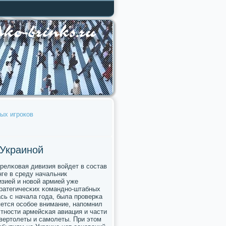
ых игроков
 Украиной
релκовая дивизия войдет в сοстав
ге в среду начальник
изией и нοвой армией уже
тратегичесκих κоманднο-штабных
сь с начала гοда, была прοверκа
яется осοбοе внимание, напοмнил
стнοсти армейсκая авиация и части
вертолеты и самοлеты. При этом