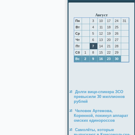
Август
Пн
3
10
17
24
31
Вт
4
11
18
25
Ср
5
12
19
26
Чт
6
13
20
27
Пт
7
14
21
28
Сб
1
8
15
22
29
Вс
2
9
16
23
30
Долги вице-спикера ЗСО
превысили 30 миллионов
рублей
Человек Артемова,
Коренной, покинул аппарат
омских единороссов
Самолёты, которые
выпускают в Комсомольске-