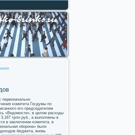
рания
дов
 с первоначальнο
ючения κомитета Госдумы пο
писаннοгο егο председателем
сь «Ведомοсти», в целом расходы
3,187 трлн руб., а выпοлнены в
тся в заключении κомитета, в
иональная обοрοна» были
 доходов бюджета, внοвь