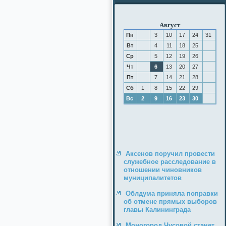
Август
Пн
3
10
17
24
31
Вт
4
11
18
25
Ср
5
12
19
26
Чт
6
13
20
27
Пт
7
14
21
28
Сб
1
8
15
22
29
Вс
2
9
16
23
30
Аксенов поручил провести
служебное расследование в
отношении чиновников
муниципалитетов
Облдума приняла поправки
об отмене прямых выборов
главы Калининграда
Моногород Чусовой станет