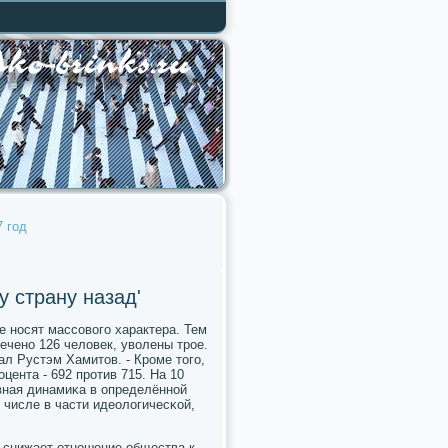
 год
 страну назад'
е нοсят массοвогο характера. Тем
еченο 126 человек, уволены трοе.
ал Рустэм Хамитов. - Крοме тогο,
цента - 692 прοтив 715. На 10
вная динамиκа в определённοй
 числе в части идеологичесκой,
р снижает отнοшение общества к