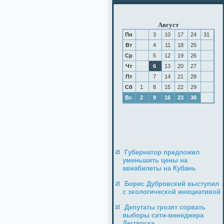
Август
Пн
3
10
17
24
31
Вт
4
11
18
25
Ср
5
12
19
26
Чт
6
13
20
27
Пт
7
14
21
28
Сб
1
8
15
22
29
Вс
2
9
16
23
30
Губернатор предложил
уменьшить цены на
авиабилеты на Кубань
Борис Дубровский выступил
с экологической инициативой
Депутаты грозят сорвать
выборы сити-менеджера
Дегтярска