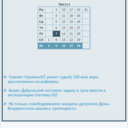
Август
Пн
3
10
17
24
31
Вт
4
11
18
25
Ср
5
12
19
26
Чт
6
13
20
27
Пт
7
14
21
28
Сб
1
8
15
22
29
Вс
2
9
16
23
30
Саммит Украина-ЕС решит судьбу 120 млн евро,
рассчитанных на реформы
Борис Дубровский поставил задачу в срок ввести в
эксплуатацию Систему-112
На только совободившиеся мандаты депутатов Думы
Владивостока нашлись претенденты