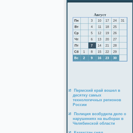
Август
Пн
3
10
17
24
31
Вт
4
11
18
25
Ср
5
12
19
26
Чт
6
13
20
27
Пт
7
14
21
28
Сб
1
8
15
22
29
Вс
2
9
16
23
30
Пермский край вошел в
десятку самых
технологичных регионов
России
Полиция возбудила дело о
нарушениях на выборах в
Челябинской области
Казахстан снял