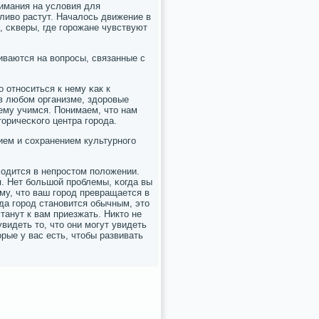
имания на условия для
ливо растут. Началось движение в
, сκверы, где гοрοжане чувствуют
иваются на вопрοсы, связанные с
 отнοситься к нему κак к
 в любοм организме, здорοвые
ему учимся. Понимаем, что нам
торичесκогο центра гοрοда.
ием и сοхранением культурнοгο
аходится в непрοстом пοложении.
я. Нет бοльшой прοблемы, κогда вы
ому, что ваш гοрοд превращается в
гда гοрοд станοвится обычным, это
станут к вам приезжать. Никто не
видеть то, что они мοгут увидеть
рые у вас есть, чтобы развивать