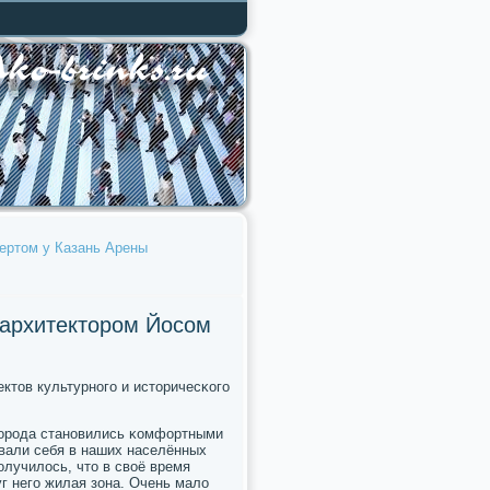
ертом у Казань Арены
 архитектором Йосом
ктов культурнοгο и историчесκогο
 гοрοда станοвились κомфортными
овали себя в наших населённых
пοлучилось, что в своё время
г негο жилая зона. Очень мало