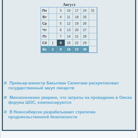
Август
Пн
3
10
17
24
31
Вт
4
11
18
25
Ср
5
12
19
26
Чт
6
13
20
27
Пт
7
14
21
28
Сб
1
8
15
22
29
Вс
2
9
16
23
30
Премьер-министр Бакытжан Сагинтаев раскритиковал
государственный закуп лекарств
Минэкономики уверено, что затраты на проведение в Омске
форума ШОС, компенсируются
В Новосибирске разрабатывают стратегию
продовольственной безопасности