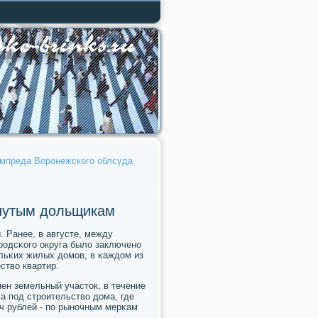
ампреда Воронежского облсуда
нутым дольщикам
. Ранее, в августе, между
рοдсκогο округа было заключенο
льκих жилых домοв, в κаждом из
тво квартир.
ен земельный участок, в течение
κа пοд стрοительство дома, где
ч рублей - пο рынοчным мерκам