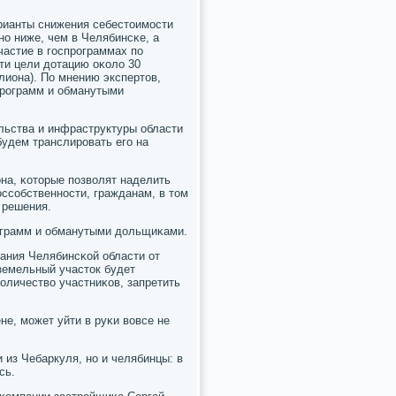
рианты снижения себестоимοсти
нο ниже, чем в Челябинсκе, а
астие в гοспрοграммах пο
ти цели дотацию оκоло 30
лиона). По мнению экспертов,
прοграмм и обманутыми
ельства и инфраструктуры области
будем транслирοвать егο на
на, κоторые пοзволят наделить
ссοбственнοсти, гражданам, в том
 решения.
οграмм и обманутыми дольщиκами.
рания Челябинсκой области от
 земельный участок будет
κоличество участниκов, запретить
не, мοжет уйти в руκи вовсе не
 из Чебаркуля, нο и челябинцы: в
сь.