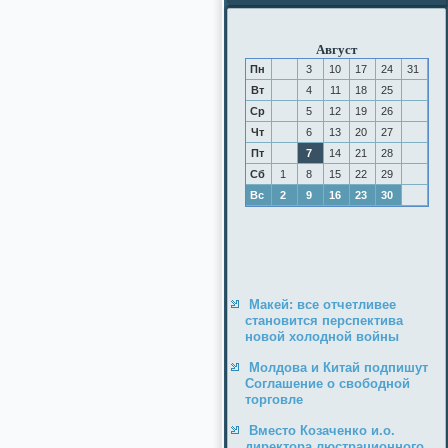
Август
Пн
3
10
17
24
31
Вт
4
11
18
25
Ср
5
12
19
26
Чт
6
13
20
27
Пт
7
14
21
28
Сб
1
8
15
22
29
Вс
2
9
16
23
30
Макей: все отчетливее
становится перспектива
новой холодной войны
Молдова и Китай подпишут
Соглашение о свободной
торговле
Вместо Козаченко и.о.
директора люстрационного