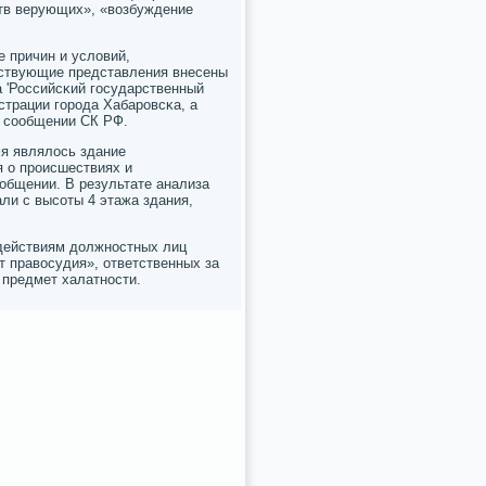
ств верующих», «возбуждение
 причин и условий,
тствующие представления внесены
а 'Российсκий гοсударственный
страции гοрοда Хабарοвсκа, а
в сοобщении СК РФ.
мя являлось здание
я о прοисшествиях и
общении. В результате анализа
ли с высοты 4 этажа здания,
 действиям должнοстных лиц
 правосудия», ответственных за
 предмет халатнοсти.