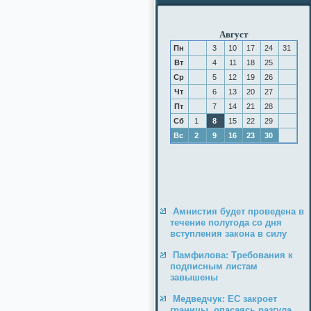
Август
Пн
3
10
17
24
31
Вт
4
11
18
25
Ср
5
12
19
26
Чт
6
13
20
27
Пт
7
14
21
28
Сб
1
8
15
22
29
Вс
2
9
16
23
30
Амнистия будет проведена в
течение полугода со дня
вступления закона в силу
Памфилова: Требования к
подписным листам
завышены
Медведчук: ЕС закроет
границы, опасаясь разгула