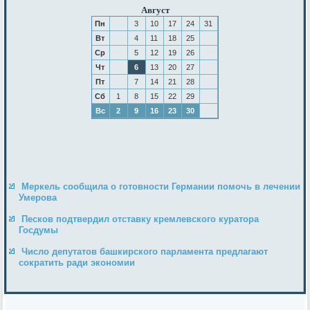
Август
Пн
3
10
17
24
31
Вт
4
11
18
25
Ср
5
12
19
26
Чт
6
13
20
27
Пт
7
14
21
28
Сб
1
8
15
22
29
Вс
2
9
16
23
30
Меркель сообщила о готовности Германии помочь в лечении
Умерова
Песков подтвердил отставку кремлевского куратора
Госдумы
Число депутатов башкирского парламента предлагают
сократить ради экономии