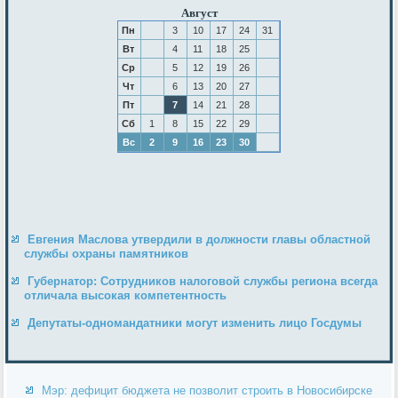
Август
Пн
3
10
17
24
31
Вт
4
11
18
25
Ср
5
12
19
26
Чт
6
13
20
27
Пт
7
14
21
28
Сб
1
8
15
22
29
Вс
2
9
16
23
30
Евгения Маслова утвердили в должности главы областной
службы охраны памятников
Губернатор: Сотрудников налоговой службы региона всегда
отличала высокая компетентность
Депутаты-одномандатники могут изменить лицо Госдумы
Мэр: дефицит бюджета не позволит строить в Новосибирске