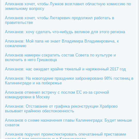
Алиханов хочет, чтобы Лужков возглавил областную комиссию по
земельному вопросу
Алиханов хочет, чтобы Лютаревич продолжил работать в
правительстве
Алиханов: хочу сделать что-нибудь великое для этого региона
Алиханов: Мой папа не знает Владимира Владимировича, к
сожалению
Алиханов намерен сократить состав Совета по культуре и
включить в него Гришковца
Алиханов: нас ожидает крайне тяжелый и наряженный 2017 год
Алиханов: На новогодние праздники забронировано 98% гостиниц в
Калининграде и на побережье
Алиханов отменил встречу с послом ЕС из-за срочной
командировки в Москву
Алиханов: Отставание от графика реконструкции Храброво
вызывает крайнюю обеспокоенность
Алиханов о схеме назначения главы Калининграда: Будет меньше
схваток
Алиханов поручил проинспектировать опечатанный приставами
частный дом престарелых в Калининграде