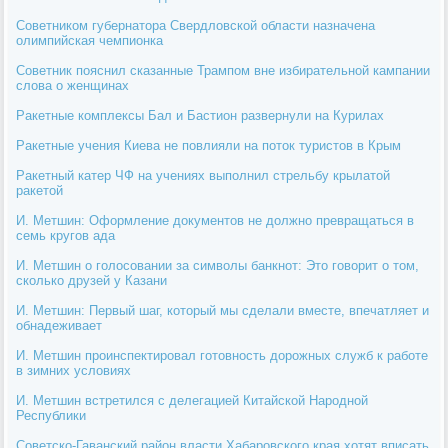
Советником губернатора Свердловской области назначена
олимпийская чемпионка
Советник пояснил сказанные Трампом вне избирательной кампании
слова о женщинах
Ракетные комплексы Бал и Бастион развернули на Курилах
Ракетные учения Киева не повлияли на поток туристов в Крым
Ракетный катер ЧФ на учениях выполнил стрельбу крылатой
ракетой
И. Метшин: Оформление документов не должно превращаться в
семь кругов ада
И. Метшин о голосовании за символы банкнот: Это говорит о том,
сколько друзей у Казани
И. Метшин: Первый шаг, который мы сделали вместе, впечатляет и
обнадеживает
И. Метшин проинспектировал готовность дорожных служб к работе
в зимних условиях
И. Метшин встретился с делегацией Китайской Народной
Республики
Советско-Гаванский район власти Хабаровского края хотят вписать