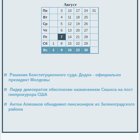
Август
Пн
3
10
17
24
31
Вт
4
11
18
25
Ср
5
12
19
26
Чт
6
13
20
27
Пт
7
14
21
28
Сб
1
8
15
22
29
Вс
2
9
16
23
30
Решение Конституционного суда: Додон - официально
президент Молдовы
Лидер демократов обеспокоен назначением Сешнса на пост
генпрокурора США
Антон Алиханов обнадежил пенсионерок из Зеленоградского
района