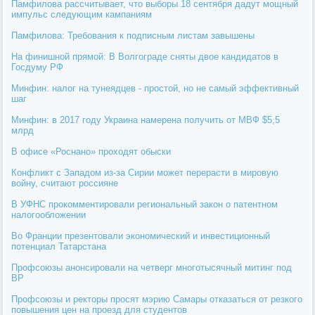
Памфилова рассчитывает, что выборы 18 сентября дадут мощный
импульс следующим кампаниям
Памфилова: Требования к подписным листам завышены
На финишной прямой: В Волгограде сняты двое кандидатов в
Госдуму РФ
Минфин: налог на тунеядцев - простой, но не самый эффективный
шаг
Минфин: в 2017 году Украина намерена получить от МВФ $5,5
млрд
В офисе «Роснано» проходят обыски
Конфликт с Западом из-за Сирии может перерасти в мировую
войну, считают россияне
В УФНС прокомментировали региональный закон о патентном
налогообложении
Во Франции презентовали экономический и инвестиционный
потенциал Татарстана
Профсоюзы анонсировали на четверг многотысячный митинг под
ВР
Профсоюзы и ректоры просят мэрию Самары отказаться от резкого
повышения цен на проезд для студентов