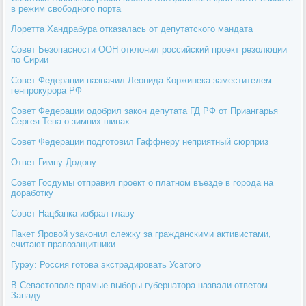
в режим свободного порта
Лоретта Хандрабура отказалась от депутатского мандата
Совет Безопасности ООН отклонил российский проект резолюции
по Сирии
Совет Федерации назначил Леонида Коржинека заместителем
генпрокурора РФ
Совет Федерации одобрил закон депутата ГД РФ от Приангарья
Сергея Тена о зимних шинах
Совет Федерации подготовил Гаффнеру неприятный сюрприз
Ответ Гимпу Додону
Совет Госдумы отправил проект о платном въезде в города на
доработку
Совет Нацбанка избрал главу
Пакет Яровой узаконил слежку за гражданскими активистами,
считают правозащитники
Гурэу: Россия готова экстрадировать Усатого
В Севастополе прямые выборы губернатора назвали ответом
Западу