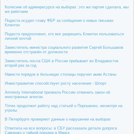
Колесник об админресурсе на выборах: это же партия сделала, мы
же работаем
Подеста осудил главу ФБР за сообщения о новых письмах
Клинтон
Подеста предположил, кто мог разрешить Клинтон пользоваться
личной почтой
Заместитель министра социального развития Сергей Большаков
временно отстранён от должности
Заместитель посла США в России прибывает во Владивосток
второй раз за год
Навести порядок в больницах столицы поручил аким Астаны
Инвестразвитие способствует росту населения - Шпорт
Amnesty International призвала Россию отменить закон об
иностранных агентах
Times продолжит работу над статьей о Порошенко, несмотря на
угрозы
В Петербурге проверяют данные о нарушении на выборах
Ответила на все вопросы: в СБУ рассказали детали допроса
Савченко о тайной поездке в Минск