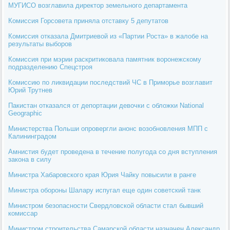
МУГИСО возглавила директор земельного департамента
Комиссия Горсовета приняла отставку 5 депутатов
Комиссия отказала Дмитриевой из «Партии Роста» в жалобе на
результаты выборов
Комиссия при мэрии раскритиковала памятник воронежскому
подразделению Спецстроя
Комиссию по ликвидации последствий ЧС в Приморье возглавит
Юрий Трутнев
Пакистан отказался от депортации девочки с обложки National
Geographic
Министерства Польши опровергли анонс возобновления МПП с
Калининградом
Амнистия будет проведена в течение полугода со дня вступления
закона в силу
Министра Хабаровского края Юрия Чайку повысили в ранге
Министра обороны Шалару испугал еще один советский танк
Министром безопасности Свердловской области стал бывший
комиссар
Министром строительства Самарской области назначен Александр