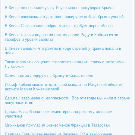
В Киеве не поверили указу Януковича о прокурорах Крыма
В Киеве рассказали о деталях планируемых близ Крыма учений
В Киеве Саакашвили собрал митинг: требует перевыборов
В Киеве тысячи педагогов пикетировали Раду и Кабмин из-за
тарифов и уровня зарплат
В Киеве заявили, что ракеты в ходе стрельб у Крыма попали в
цели
Такие форматы общения позволяют наладить связь с жителями -
Луговской
Какие партии лидируют в Крыму и Севастополе
Иосиф Кобзон может отдать свой мандат по Иркутской области
актрисе Марии Кожевниковой
Дарига Назарбаева о безопасности: Все эти годы мы жили в стране
непуганых птиц
Дарига Назарбаева прокомментировала рекламу со своим
участием
Миниханов пригласил бизнесменов Франции в Татарстан
Валихан Тургумбаев вышел из фракции ЕР в заксобрании