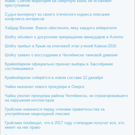
Мами: Снятие моратория на смертную казнь не остановит
преступников
Судьи вычеркнут из своего этического кодекса описание
конфликта интересов
Хайдар Валеев: Важно обеспечить явку каждого избирателя
Шойгу объявил о досрочном прекращении авиаударов в Алеппо
Шойгу прибыл в Крым на ключевой этап учений Кавказ-2016
Шойгу заявил о воссоздании в Челябинске танковой дивизии
Крайизбирком официально признал выборы в Заксобрание
состоявшимися
Крайизбирком соберётся в новом составе 12 декабря
Чайка назначил нового прокурора в Озерск
Чайка уволил прокурора района Челябинска, не отреагировавшего
на нарушения коллекторов
Гройсман извинился перед членами правительства за
употребление нецензурной лексики
Гройсман пообещал, что в 2017 году стипендии получат все, кто
имеет на них право