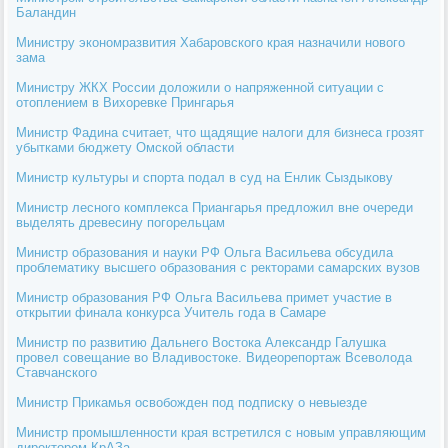
Баландин
Министру экономразвития Хабаровского края назначили нового
зама
Министру ЖКХ России доложили о напряженной ситуации с
отоплением в Вихоревке Прингарья
Министр Фадина считает, что щадящие налоги для бизнеса грозят
убытками бюджету Омской области
Министр культуры и спорта подал в суд на Енлик Сыздыкову
Министр лесного комплекса Приангарья предложил вне очереди
выделять древесину погорельцам
Министр образования и науки РФ Ольга Васильева обсудила
проблематику высшего образования с ректорами самарских вузов
Министр образования РФ Ольга Васильева примет участие в
открытии финала конкурса Учитель года в Самаре
Министр по развитию Дальнего Востока Александр Галушка
провел совещание во Владивостоке. Видеорепортаж Всеволода
Ставчанского
Министр Прикамья освобожден под подписку о невыезде
Министр промышленности края встретился с новым управляющим
директором КрАЗа