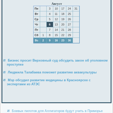
Август
Пн
3
10
17
24
31
Вт
4
11
18
25
Ср
5
12
19
26
Чт
6
13
20
27
Пт
7
14
21
28
Сб
1
8
15
22
29
Вс
2
9
16
23
30
Бизнес просит Верховный суд обсудить закон об уголовном
проступке
Людмила Талабаева поможет развитию аквакультуры
Мэр обсудил развитие медицины в Красноярске с
экспертами из АТЭС
Боевых пилотов для Аллигаторов будут учить в Приморье