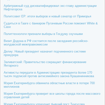
Арбитражный суд дисквалифицировал экс-главу администрации
Нефтегорска
Политсовет ЕР: итоги выборов и новый сенатор от Приморья
Судиться в Гааге с банкиром Пугачевым России поможет White &
Case
Политтехнологи признали выборы в Госдуму скучными
Визит Додона в РФ состоится после заседания российско-
молдавской межправкомиссии
Делиу: Новый президент назначит подчиненного системе
прокурора
Заливатский: Правительство сокращает финансирование
Янтарного
Активисты передали в Администрацию президента более 170
тысяч подписей против антисемейного закона Крашенинникова
Мэрия Екатеринбурга обвинила областные власти в потере 700
миллионов
Мэрия Екатеринбурга проверит все школы города после массового
отравления детей
Мэрия Екатеринбурга упразднит бывший пост Тунгусова