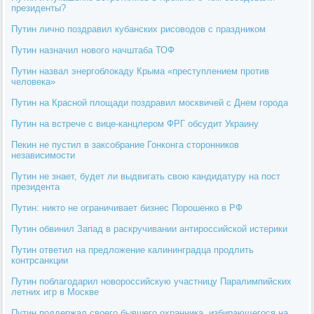
президенты?
Путин лично поздравил кубанских рисоводов с праздником
Путин назначил нового начштаба ТОФ
Путин назвал энергоблокаду Крыма «преступлением против
человека»
Путин на Красной площади поздравил москвичей с Днем города
Путин на встрече с вице-канцлером ФРГ обсудит Украину
Пекин не пустил в заксобрание Гонконга сторонников
независимости
Путин не знает, будет ли выдвигать свою кандидатуру на пост
президента
Путин: никто не ограничивает бизнес Порошенко в РФ
Путин обвинил Запад в раскручивании антироссийской истерики
Путин ответил на предложение калининградца продлить
контрсанкции
Путин поблагодарил новороссийскую участницу Паралимпийских
летних игр в Москве
Путин поддержал своего бывшего охранника, избирающегося на