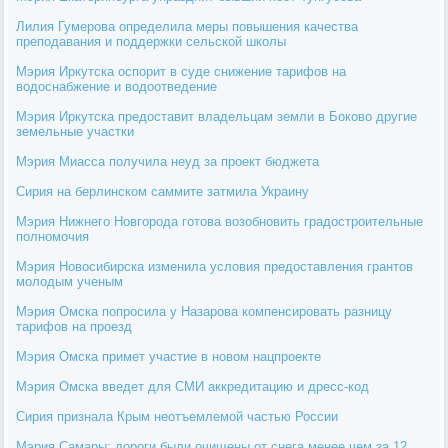
Лилия Гумерова определила меры повышения качества
преподавания и поддержки сельской школы
Мэрия Иркутска оспорит в суде снижение тарифов на
водоснабжение и водоотведение
Мэрия Иркутска предоставит владельцам земли в Боково другие
земельные участки
Мэрия Миасса получила неуд за проект бюджета
Сирия на берлинском саммите затмила Украину
Мэрия Нижнего Новгорода готова возобновить градостроительные
полномочия
Мэрия Новосибирска изменила условия предоставления грантов
молодым ученым
Мэрия Омска попросила у Назарова компенсировать разницу
тарифов на проезд
Мэрия Омска примет участие в новом нацпроекте
Мэрия Омска введет для СМИ аккредитацию и дресс-код
Сирия признала Крым неотъемлемой частью России
Мэрия Самары: дороги были очищены от снега менее чем за 12